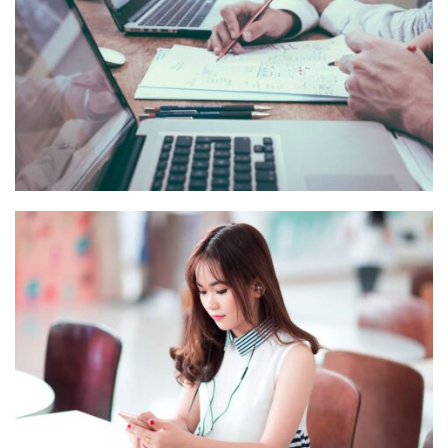
NEC SOLUM
Courses
,
Language
NOVUM INERMIS
Courses
,
Language