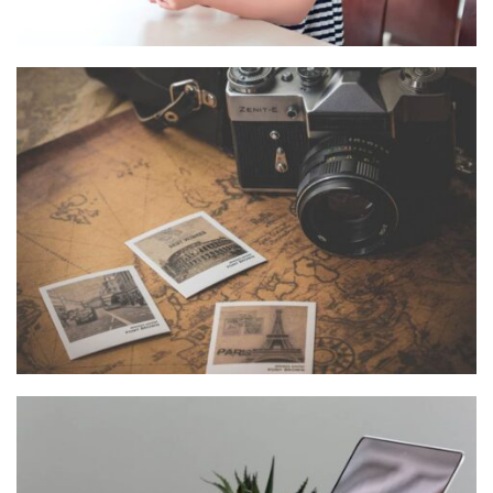
INIMICUS USU
Courses
,
Language