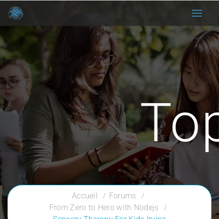
To
Accueil
Forums
From Zero to Hero with Nodejs