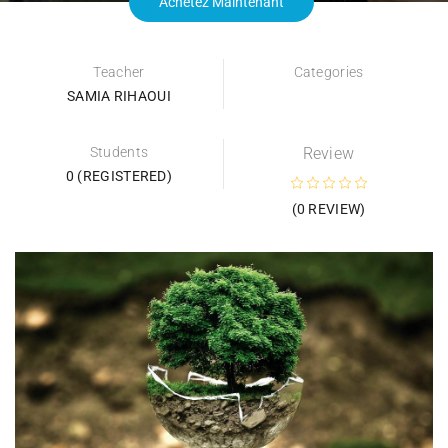
Achetez Maintenant
Teacher
Categories
SAMIA RIHAOUI
Students
Review
0 (REGISTERED)
(0 REVIEW)