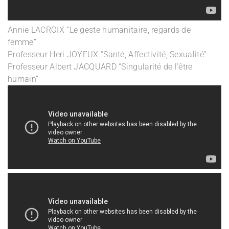
Annie LACROIX “Le geste humanitaire, regards de
femme”
Professeur Heri JOYEUX “Santé, Affectivité, Sexualité”
Professeur Albert JACQUARD “Singularité de l’être
humain”