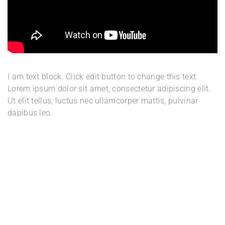
I am text block. Click edit button to change this text.
Lorem ipsum dolor sit amet, consectetur adipiscing elit.
Ut elit tellus, luctus nec ullamcorper mattis, pulvinar
dapibus leo.