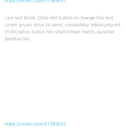
https://vimeo.com/51589652
I am text block. Click edit button to change this text.
Lorem ipsum dolor sit amet, consectetur adipiscing elit.
Ut elit tellus, luctus nec ullamcorper mattis, pulvinar
dapibus leo.
https://vimeo.com/51589652