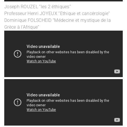
Joseph ROUZEL “les 2 éthiques”
Professeur Henri JOYEUX “Ethique et cancérologie”
Dominique FOLSCHEID “Médecine et mystique de la
Grèce à l’Afrique”