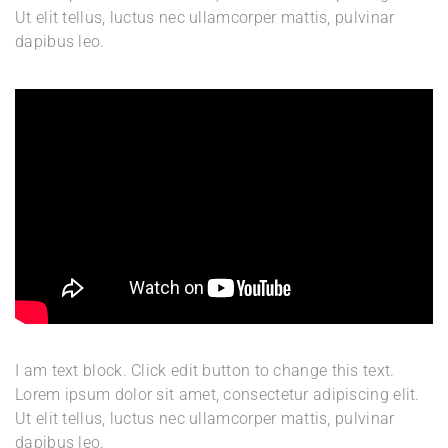
Ut elit tellus, luctus nec ullamcorper mattis, pulvinar
dapibus leo.
I am text block. Click edit button to change this text.
Lorem ipsum dolor sit amet, consectetur adipiscing elit.
Ut elit tellus, luctus nec ullamcorper mattis, pulvinar
dapibus leo.