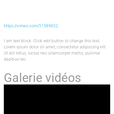
https://vimeo.com/51589652
I am text block. Click edit button to change this text.
Lorem ipsum dolor sit amet, consectetur adipiscing elit.
Ut elit tellus, luctus nec ullamcorper mattis, pulvinar
dapibus leo.
Galerie vidéos