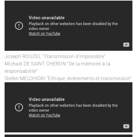
Joseph ROUZEL “Transmission d’impossible”
Michaël DE SAINT CHERON “De la mémoire à la
responsabilité”
Stefen MELCHIORI “Ethique, évènements et transmission”