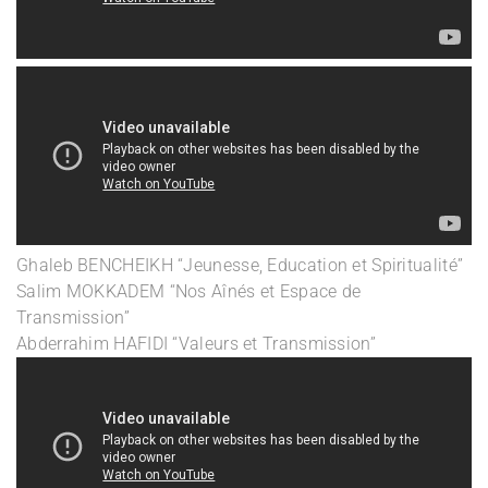
Ghaleb BENCHEIKH “Jeunesse, Education et Spiritualité”
Salim MOKKADEM “Nos Aînés et Espace de
Transmission”
Abderrahim HAFIDI “Valeurs et Transmission”