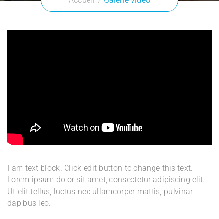
Accueil
Galerie vidéo
I am text block. Click edit button to change this text.
Lorem ipsum dolor sit amet, consectetur adipiscing elit.
Ut elit tellus, luctus nec ullamcorper mattis, pulvinar
dapibus leo.